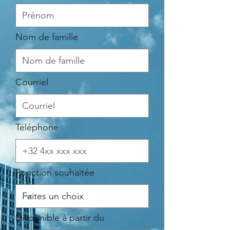
Nom de famille
Courriel
Téléphone
Fonction souhaitée
r
Disponible à partir du
*
e