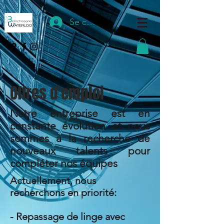
Se connecter
Offres d'emploi
Notre entreprise est en
constante évolution et nous
sommes à la recherche de
nouveaux talents pour
compléter nos équipes
Actuellement, nous
recherchons en priorité:
- Repassage de linge avec