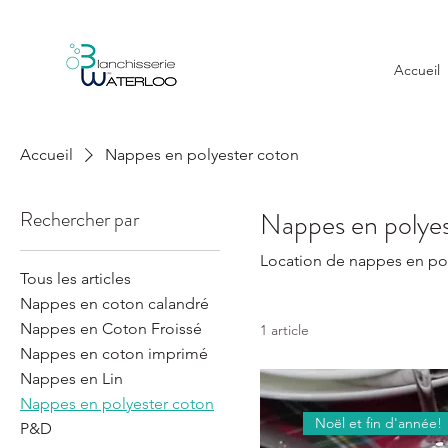
Accueil
Accueil
Nappes en polyester coton
Rechercher par
Nappes en polyes
Location de nappes en po
Tous les articles
Nappes en coton calandré
Nappes en Coton Froissé
1 article
Nappes en coton imprimé
Nappes en Lin
Nappes en polyester coton
Noël et fin d'année!
P&D